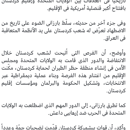
تاريخياً فى العلاقات بين الولايات المتحدة وإقليم كردستان
بافتتاح أكبر قنصلية أمريكية فى الإقليم.
وفى جزء آخر من حديثه، سلّط بارزانى الضوء على تاريخ من
الاضطهاد تعرّض له شعب كردستان على يد الأنظمة المتعاقبة
فى العراق.
وأوضح، أن الفرص التى اُتيحت لشعب كردستان خلال
الانتفاضة والدور الذى قامت به الولايات المتحدة ومجلس
الأمن فى إنشاء منطقة حظر الطيران لحماية كردستان، مكّنت
الإقليم من اغتنام هذه الفرصة وبناء عملية ديمقراطية عبر
الانتخابات، وتشكيل الحكومة والبرلمان ومؤسسات إقليم
كردستان.
كما تطرق بارزانى، إلى الدور المهم الذى اضطلعت به الولايات
المتحدة فى الحرب ضد إرهابيى داعش.
وأكد، أن قوات بيشمركة كردستان قدّمت تضحيات جمّة وعدداً