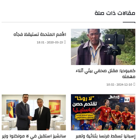
مقالات ذات صلة
الأمم المتحدة تستيقظ فجأه
2020-03-23 - 18:51
كمبوديا: مقتل صحفي بيئي أثناء
مهمته
2024-12-10 - 10:32
إسبانيا تسقط فرنسا بثنائية وتعبر
سانشيز استقبل في لا مونكلوا وزير