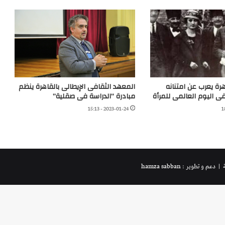
هرة يعرب عن امتنانه
المعهد الثقافى الإيطالى بالقاهرة ينظم
فى اليوم العالمى للمرأة
مبادرة “الدراسة فى صقلية”
2023-01-24 - 15:13
ة
| دعم و تطوير : hamza sabban