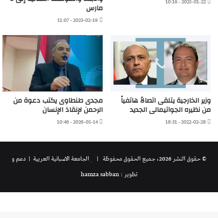
2025-01-22 - 10:16
مارس
2023-02-19 - 11:07
وزير الخارجية يتلقى اتصالاً هاتفياً
مجدى طنطاوى يكتب دعوة من
من نظيره الجواتيمالى الجديد
الرحمن لإنقاذ الإنسان
2026-05-14 - 10:46
2022-02-28 - 18:31
© حقوق النشر 2026، جميع الحقوق محفوظة |
الجامعة الاسبانية العريية
| دعم و
تطوير : hamza sabban