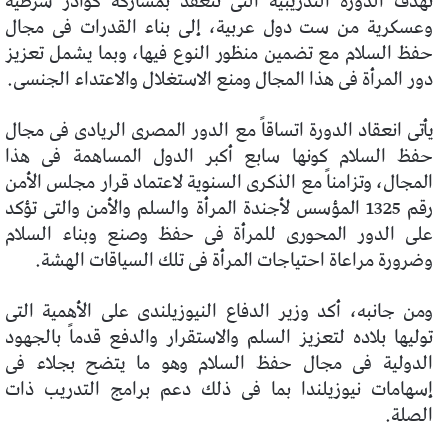
تهدف الدورة التدريبية التى تنعقد بمشاركة كوادر شرطية
وعسكرية من ست دول عربية، إلى بناء القدرات فى مجال
حفظ السلام مع تضمين منظور النوع فيها، وبما يشمل تعزيز
دور المرأة فى هذا المجال ومنع الاستغلال والاعتداء الجنسى.
يأتى انعقاد الدورة اتساقاً مع الدور المصرى الريادى فى مجال
حفظ السلام كونها سابع أكبر الدول المساهمة فى هذا
المجال، وتزامناً مع الذكرى السنوية لاعتماد قرار مجلس الأمن
رقم 1325 المؤسس لأجندة المرأة والسلم والأمن والتى تؤكد
على الدور المحورى للمرأة فى حفظ وصنع وبناء السلام
وضرورة مراعاة احتياجات المرأة فى تلك السياقات الهشة.
ومن جانبه، أكد وزير الدفاع النيوزيلندى على الأهمية التى
توليها بلاده لتعزيز السلم والاستقرار والدفع قدماً بالجهود
الدولية فى مجال حفظ السلام وهو ما يتضح بجلاء فى
إسهامات نيوزيلندا بما فى ذلك دعم برامج التدريب ذات
الصلة.