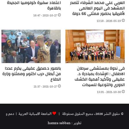
العربي علي محمد الشرفاء تتصدر
اعتماد سفيرة كولومبيا الجديدة
المشهد فى اليوم العالمى
بالقاهرة
لأفريقيا بحضور ممثلى 66 دولة
2025-10-27 - 16:47
2026-05-19 - 13:18
فى ندوة بمستشفى سرطان
بالصور د.صديق عفيفى يكرم عددا
الاطفال : الإشادة بمبادرة د.
من أبطال حرب اكتوبر وممثلو وزارة
عفيفى وتأكيد أهمية الكشف
الدفاع
الدورى والتوعية للسيدات
2021-10-27 - 21:37
2021-10-30 - 13:01
© حقوق النشر 2026، جميع الحقوق محفوظة |
الجامعة الاسبانية العريية
| دعم و
تطوير : hamza sabban