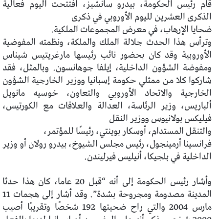
قام رئيس الحكومة، بيدرو سانشيز،
افتتحت اليوم فعالية
الذكرى العشرين لليوم الأوروبي في ذكرى
ضحايا الإرهاب، في معرض المجموعات الملكية.
وترأس هذا الحدث جلالة الملك والملكة، ونظمته المفوضية
الأوروبية
وقد كان بحضور نائب رئيسها مارغريتيس شيناس
و
مفوضة الشؤون الداخلية، إيلفا جوهانسون. وبالمثل، فقد
شاركوا
كلا من ممثلي حكومة إسبانيا ووزير الخارجية
الشؤون
الخارجية والاتحاد الأوروبي والتعاون، خوسيه مانويل
ألباريس، وزير الرئاسة،
العدالة والعلاقات مع الكورتيس،
فيليكس بولانيوس ووزير النقل
والتنقل المستدام، أوسكار بوينتي، رئيسًا للمؤتمر،
فرانسينا أرمينجول، رئيس مجلس الشيوخ، بيدرو رولان أو وزير
الداخلية في بلجيكا، أنيليس فيرليندن.
وأشار رئيس الحكومة إلى أنه “قبل 20 عاما، كان هذا حدثا
المدينة مصدومة ومجروحة بشدة”. وقد أشار إلى
هجمات 11
مارس 2004 والتي راح ضحيتها 192 شخصًا وتقريبًا
أصيب