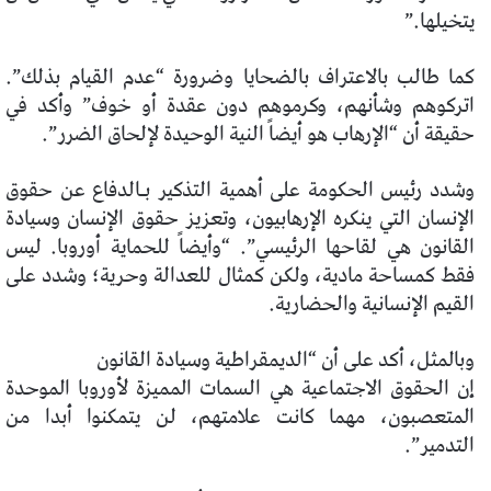
يتخيلها.”
كما طالب بالاعتراف بالضحايا وضرورة “عدم القيام بذلك”.
اتركوهم وشأنهم، وكرموهم دون عقدة أو خوف” وأكد
في
حقيقة أن “الإرهاب هو أيضاً النية الوحيدة لإلحاق الضرر”.
وشدد رئيس الحكومة على أهمية التذكير بـ
الدفاع عن حقوق
الإنسان التي ينكره الإرهابيون، وتعزيز حقوق الإنسان
وسيادة
القانون هي لقاحها الرئيسي”. “وأيضاً للحماية
أوروبا. ليس
فقط كمساحة مادية، ولكن كمثال للعدالة و
حرية؛ وشدد على
القيم الإنسانية والحضارية.
وبالمثل، أكد على أن “الديمقراطية وسيادة القانون
إن الحقوق الاجتماعية هي السمات المميزة لأوروبا الموحدة
المتعصبون، مهما كانت علامتهم، لن يتمكنوا أبدا من
التدمير”.