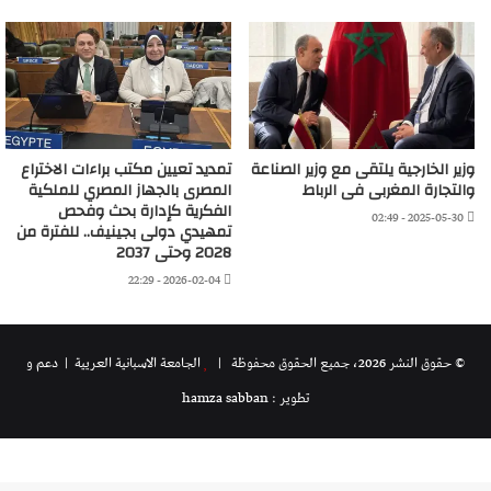
وزير الخارجية يلتقى مع وزير الصناعة
تمديد تعيين مكتب براءات الاختراع
والتجارة المغربى فى الرباط
المصرى بالجهاز المصري للملكية
الفكرية كإدارة بحث وفحص
2025-05-30 - 02:49
تمهيدي دولى بجينيف.. للفترة من
2028 وحتى 2037
2026-02-04 - 22:29
© حقوق النشر 2026، جميع الحقوق محفوظة |
الجامعة الاسبانية العريية
| دعم و
تطوير : hamza sabban