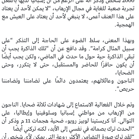
2000 شخص وذكر أنه على الرغم من أن إسبانيا لديها بالفعل
تجربة صعبة للغاية في مجال الإرهاب، “لا يمكن لأحد أن يعتاد
على هذا العنف
أعمى، لا ينبغي لأحد أن يعتاد على العيش مع
الهمجية.
وبهذا المعنى، سلط الضوء على الحاجة إلى التذكر “على
سبيل المثال
كرامة”. وقد دافع عن أن “تلك الذاكرة يجب أن
تبقي الذاكرة حية
حول ما حدث في الماضي، ولكن يجب أيضًا
أن يكون حافزًا لل
حاضر والمستقبل، حتى لا يتكرر، وحتى
الضحايا،
الناجون وعائلاتهم، يعتمدون دائمًا على تضامننا وتضامننا
حريص”.
وتم خلال الفعالية الاستماع إلى شهادات ثلاثة ضحايا.
الناجون
من الإرهاب من مواطني إسبانيا وسلوفينيا وإيطاليا،
على
التوالى. آنا كريستينا لوبيز رويو، ضحية هجمات 11 م
وذكر أن
“الحدث ترك بصماته في نفسي إلى الأبد، لكنه تركني أيضًا
“لقد ترك صورة التضامن الأكثر روعة التي يمكن لأي شخص أن