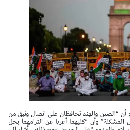
و أن “الصين والهند تحافظان على اتصال وثيق من
 المشكلة” وأن “كليهما أعربا عن التزامهما بحل
سلام والهدوء “على الحدود. ومع ذلك ، أشار إلى