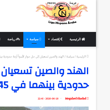
الرئيسية
إقتصاد
سياسة
رياضة
الرئيسية
/
سياسة
/
الهند والصين تسعيان إلى حل حوار لأسوأ أزمة حدودية بينهما في
الهند والصين تسعيان 
حدودية بينهما في 45 عاما
2020-06-18 - 22:45
Megahed Shadad