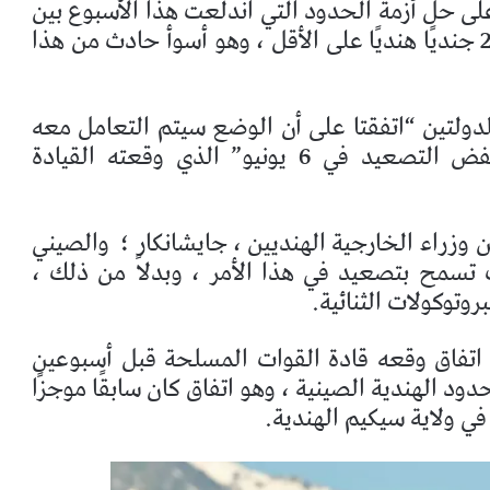
لى حل أزمة الحدود التي اندلعت هذا الأسبوع بين
بعد “مواجهة” أسفرت عن مقتل 20 جنديًا هنديًا على الأقل ، وهو أسوأ حادث من هذا
الدولتين “اتفقتا على أن الوضع سيتم التعامل معه
بمسؤولية ، وأن الأطراف ستنفذ اتفاق خفض التصعيد في 6 يونيو” الذي وقعته القيادة
وزراء الخارجية الهنديين ، جايشانكار ؛
والصيني
تسمح بتصعيد في هذا الأمر ، وبدلاً من ذلك ،
وتوكولات الثنائية.
ذ اتفاق وقعه قادة القوات المسلحة قبل أسبوعين
ود الهندية الصينية ، وهو اتفاق كان سابقًا موجزًا
 ولاية سيكيم الهندية.