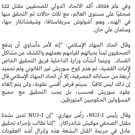
وفي عام 2024، أكد الاتحاد الدولي للصحفيين مقتل 122
صحفيًا على مستوى العالم، مع ثلاث حالات تم التحقق منها
في الهند، وهم أشوتوش سريفاستافا، وشيفشانكار جها،
وسلمان علي خان.
وقال اتحاد الجهاد الإسلامي: “إنه لأمر مأساوي أن يدفع
الصحفيون ثمناً بحياتهم لقيامهم بعملهم والكشف عن مشاكل
الفساد. وبينما أنشأت وزارة الداخلية فريق التحقيق الخاص
لإثبات القضية، تم هدم كوخ سوريش غير القانوني وتم تجميد
أربعة من حساباته المصرفية، إلا أن اتحاد الجهاد الإسلامي قال
إن ذلك ليس كافيًا. سيتم فرض أقسى عقوبة، ولن يتم إلغاء
عقود سوريش فحسب، بل يجب التحقيق مع جميع
المسؤولين الحكوميين المتورطين.
وقال رئيس NUJ-I، رأس بيهاري: “إن NUJ-I تدين بشدة
مقتل الصحفي موكيش شاندراكار. “إننا نطالب بإجراء تحقيق
عادل في جريمة القتل البشعة هذه وإنزال أشد العقوبات