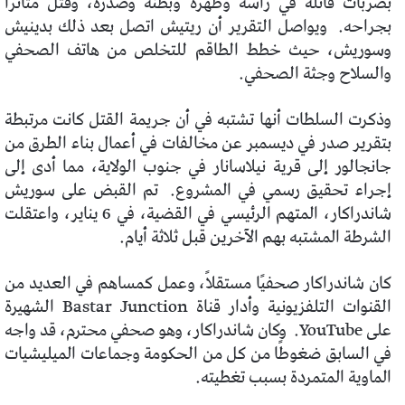
بضربات قاتلة في رأسه وظهره وبطنه وصدره، وقُتل متأثراً
بجراحه. ويواصل التقرير أن ريتيش اتصل بعد ذلك بدينيش
وسوريش، حيث خطط الطاقم للتخلص من هاتف الصحفي
والسلاح وجثة الصحفي.
وذكرت السلطات أنها تشتبه في أن جريمة القتل كانت مرتبطة
بتقرير صدر في ديسمبر عن مخالفات في أعمال بناء الطرق من
جانجالور إلى قرية نيلاسانار في جنوب الولاية، مما أدى إلى
إجراء تحقيق رسمي في المشروع. تم القبض على سوريش
شاندراكار، المتهم الرئيسي في القضية، في 6 يناير، واعتقلت
الشرطة المشتبه بهم الآخرين قبل ثلاثة أيام.
كان شاندراكار صحفيًا مستقلاً، وعمل كمساهم في العديد من
القنوات التلفزيونية وأدار قناة Bastar Junction الشهيرة
على YouTube. وكان شاندراكار، وهو صحفي محترم، قد واجه
في السابق ضغوطًا من كل من الحكومة وجماعات الميليشيات
الماوية المتمردة بسبب تغطيته.