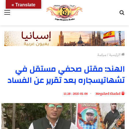
Translate »
بحث
الق
عن
الرئيسية
/
سياسة
الهند: مقتل صحفي مستقل في
تشهاتيسجاره بعد تقرير عن الفساد
2025-01-06 - 11:28
Megahed Shadad