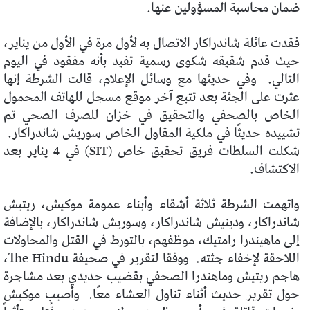
ضمان محاسبة المسؤولين عنها.
فقدت عائلة شاندراكار الاتصال به لأول مرة في الأول من يناير،
حيث قدم شقيقه شكوى رسمية تفيد بأنه مفقود في اليوم
التالي. وفي حديثها مع وسائل الإعلام، قالت الشرطة إنها
عثرت على الجثة بعد تتبع آخر موقع مسجل للهاتف المحمول
الخاص بالصحفي والتحقيق في خزان للصرف الصحي تم
تشييده حديثًا في ملكية المقاول الخاص سوريش شاندراكار.
شكلت السلطات فريق تحقيق خاص (SIT) في 4 يناير بعد
الاكتشاف.
واتهمت الشرطة ثلاثة أشقاء وأبناء عمومة موكيش، ريتيش
شاندراكار، ودينيش شاندراكار، وسوريش شاندراكار، بالإضافة
إلى ماهيندرا رامتيك، موظفهم، بالتورط في القتل والمحاولات
اللاحقة لإخفاء جثته. ووفقا لتقرير في صحيفة The Hindu،
هاجم ريتيش وماهندرا الصحفي بقضيب حديدي بعد مشاجرة
حول تقرير حديث أثناء تناول العشاء معًا. وأصيب موكيش