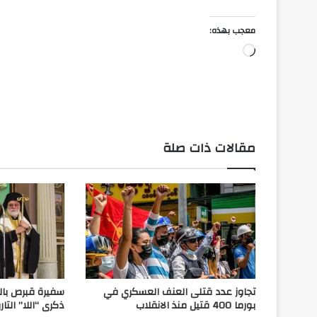
معجب بهذه:
جاري
التحميل…
مقالات ذات صلة
تجاوز عدد قتلى العنف العسكري في
سفيرة قبرص بال
بورما 400 قتيل منذ الانقلاب
ذكرى “اللا” التار