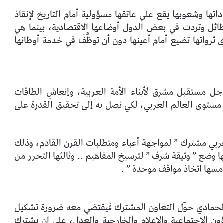
داتها وشعوبها يقع علي عاتقها مسؤولية أمام التاريخ لإنقاذ
ائل وتردت في بعض الدول أوضاعها الاقتصادية، بينما هي
ثرواتها تضيع أمام أعينها دون أن توظَّفَ في خدمة أوطانها
جل مستقبل مشرق لأبناء الأمة العربية، وإنعاشِ الطاقات
مستوى العالم العربي، لكي نصل به إلى تحقيق القدرة على
ربي مشترك ” لمواجهة أعباء ومتطلبات القرن القادم، وذلك
 وثانيها وضع ” وثيقة شرف ” لترسيخ المفاهيم .. وثالثها التحرر من
خامسها اتخاذ مواقف موحدة ” .
 الحمادي حوّل التعاون المشترك فيقتضي معه ضرورة تشكيل
ون الاجتماعية والإعلام والخارجية والعدل، علي ان يشترك