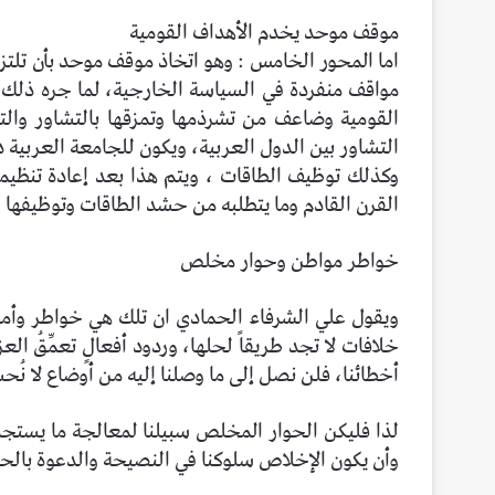
موقف موحد يخدم الأهداف القومية
اما المحور الخامس : وهو اتخاذ موقف موحد بأن تلتزم ا
مواقف منفردة في السياسة الخارجية، لما جره ذلك 
القومية وضاعف من تشرذمها وتمزقها بالتشاور وا
التشاور بين الدول العربية، ويكون للجامعة العربية د
وكذلك توظيف الطاقات ، ويتم هذا بعد إعادة تنظيمه
القرن القادم وما يتطلبه من حشد الطاقات وتوظيفها 
خواطر مواطن وحوار مخلص
ويقول علي الشرفاء الحمادي ان تلك هي خواطر وأمان
خلافات لا تجد طريقاً لحلها، وردود أفعالٍ تعمِّقُ الع
أخطائنا، فلن نصل إلى ما وصلنا إليه من أوضاع لا نُح
لذا فليكن الحوار المخلص سبيلنا لمعالجة ما يستج
وأن يكون الإخلاص سلوكنا في النصيحة والدعوة بالح