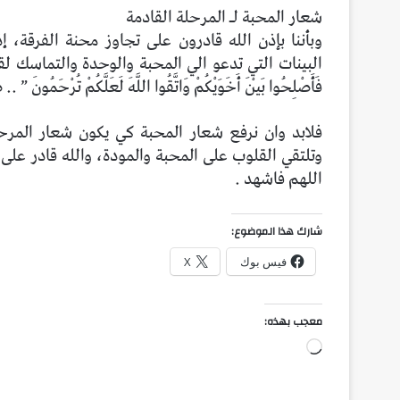
شعار المحبة لـ المرحلة القادمة
وبأننا بإذن الله قادرون على تجاوز محنة الفرقة، إ
البينات التي تدعو الي المحبة والوحدة والتماسك لقوله سبح
فَأَصْلِحُوا بَيْنَ أَخَوَيْكُمْ وَاتَّقُوا اللَّهَ لَعَلَّكُمْ تُرْحَمُو
فلابد وان نرفع شعار المحبة كي يكون شعار المرح
وتلتقي القلوب على المحبة والمودة، والله قادر على أ
اللهم فاشهد .
شارك هذا الموضوع:
فيس بوك
X
معجب بهذه:
جاري
التحميل…