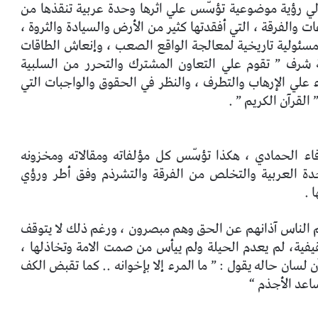
لي رؤية موضوعية تؤسّس علي اثرها وحدة عربية تنقذها من
والفرقة ، التي أفقدتها كثير من الأرض والسيادة والثروة ،
سئولية تاريخية لمعالجة الواقع الصعب ، وإنعاش الطاقات
ة شرف ” تقوم علي التعاون المشترك والتحرر من السلبية
علي الإرهاب والتطرف ، والنظر في الحقوق والواجبات التي
 القرآن الكريم ” .
فاء الحمادي ، هكذا تؤسّس كل مؤلفاته ومقالاته ومخزونه
حدة العربية والتخلص من الفرقة والتشرذم وفق أطر ورؤي
 .
م الناس آذانهم عن الحق وهم مبصرون ، ورغم ذلك لا يتوقف
ثقيفية، لم يعدم الحيلة ولم ييأس من صمت الامة وتخاذلها ،
ن لسان حاله يقول : ” ما المرء إلا بإخوانه .. كما تقبض الكف
اعد الأجذم “