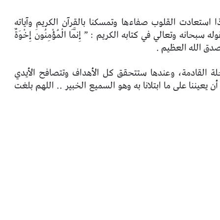
ذا استعادت القلوب صفاءها وتمسكنا بالقرآن الكريم وآياته
انه وتعالي في كتابه الكريم : ” إِنَّمَا الْمُؤْمِنُونَ إِخْوَةٌ
نَ ” .. صدق الله العظيم .
لة القادمة، وعندها ستتحقق كل الأهداف وتتصافح الأيدي
ن يعيننا على ما ابتلانا به وهو السميع الخبير .. اللهم بلغت