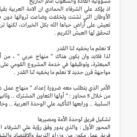
مسؤولية القادة والشعوب أمام التاريخ
اذ يؤكد علي الشرفاء الحمادي ان الامة العربية بقيا
الأوطان التي تشتت وتخلفت وضاعت ثرواتها دون ط
تعيش على أراضٍ حباها الله بكل الخيرات، لكنها ترى 
لتحقق لها العيش الكريم .
لا نعلم ما يخفيه لنا القدر
لذا فلابد وان يكون هناك ” منهاج عربي ” ، من أ
المبعثرة، وتوظيفها في خدمة المشروع القومي على 
مواجهة قرن جديد لا نعلم ما يخفيه لنا القدر .
الأمر الذي يتطلب معه ضرورة إعداد ” منهاج عمل ع
من خلال 5 محاور : ” أولها التعاون المشترك ..
السلبية .. ورابعها التأكيد علي الوحدة العربية .. و
تشكيل فريق لوحدة الأمة ومصيرها
المحور الأول : والذي يدور وفق رؤية علي الشرفاء
فريق عمل مكون من وزراء التربية والاقتصاد والشؤ