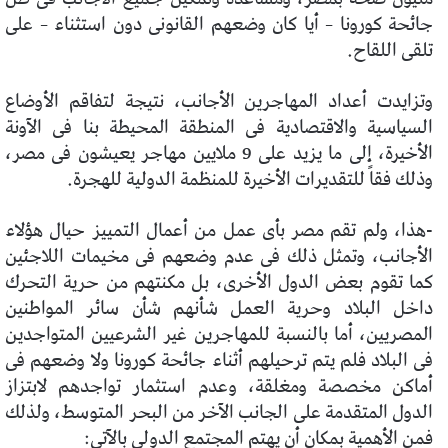
جائحة كورونا – أيا كان وضعهم القانونى دون استثناء – على
تلقى اللقاح.
وتزايدت أعداد المهاجرين الأجانب، نتيجة لتفاقم الأوضاع
السياسية والاقتصادية فى المنطقة المحيطة بنا فى الآونة
الأخيرة، إلى ما يزيد على 9 ملايين مهاجر يعيشون فى مصر،
وذلك فقاً للتقديرات الأخيرة للمنظمة الدولية للهجرة.
-هذا، ولم تقم مصر بأى عمل من أعمال التمييز حيال هؤلاء
الأجانب، وتمثل ذلك فى عدم وضعهم فى مخيمات اللاجئين
كما تقوم بعض الدول الأخرى، بل مكنتهم من حرية التحرك
داخل البلاد وحرية العمل شأنهم شأن سائر المواطنين
المصريين، أما بالنسبة للمهاجرين غير الشرعيين المتواجدين
فى البلاد فلم يتم ترحيلهم أثناء جائحة كورونا ولا وضعهم فى
أماكن مخصصة ومغلقة، وعدم استثمار تواجدهم لابتزاز
الدول المتقدمة على الجانب الآخر من البحر المتوسط، ولذلك
فمن الأهمية بمكان أن يهتم المجتمع الدولى بالآتى: