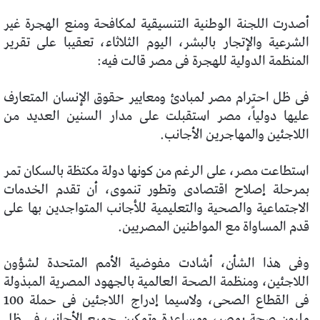
أصدرت اللجنة الوطنية التنسيقية لمكافحة ومنع الهجرة غير
الشرعية والإتجار بالبشر، اليوم الثلاثاء، تعقيبا على تقرير
المنظمة الدولية للهجرة فى مصر قالت فيه:
فى ظل احترام مصر لمبادئ ومعايير حقوق الإنسان المتعارف
عليها دولياً، مصر استقبلت على مدار السنين العديد من
اللاجئين والمهاجرين الأجانب.
استطاعت مصر، على الرغم من كونها دولة مكتظة بالسكان تمر
بمرحلة إصلاح اقتصادى وتطور تنموى، أن تقدم الخدمات
الاجتماعية والصحية والتعليمية للأجانب المتواجدين بها على
قدم المساواة مع المواطنين المصريين.
وفى هذا الشأن، أشادت مفوضية الأمم المتحدة لشؤون
اللاجئين، ومنظمة الصحة العالمية بالجهود المصرية المبذولة
فى القطاع الصحى، ولاسيما إدراج اللاجئين فى حملة 100
مليون صحة بمصر، ومساعدة وتمكين جميع الأجانب فى ظل