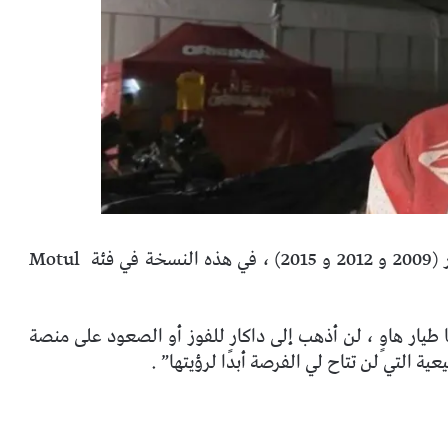
شاربين هو سائق هاوٍ يتنافس للمرة الرابعة في داكار (2009 و 2012 و 2015) ، في هذه النسخة في فئة Motul
 طيار هاوٍ ، لن أذهب إلى داكار للفوز أو الصعود على منصة
ة التي لن تتاح لي الفرصة أبدًا لرؤيتها” .