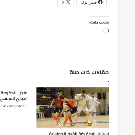
فيس بوك
X
معجب بهذه:
جاري
التحميل…
مقالات ذات صلة
عاجل: الحكومة ا
الدوري الفرنسي
2020-04-28 - 16:43
إسبانيا: رابطة كرة القدم الخماسية