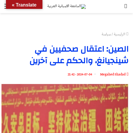
بحث
الق
Translate »
عن
الرئيسية
/
سياسة
الصين: اعتقال صحفيين في
شينجيانغ، والحكم على آخرين
2024-07-04 - 21:42
Megahed Shadad