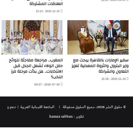
العلاقات المشتركة
2025-11-25 - 15:13
سفير الإمارات بالقاهرة يبحث مع
المغرب.. مراجعة مفاجئة للوائح
وزير البترول والثروة المعدنية تعزيز
حفل الولاء تشعل الجدل قبل
التعاون والشراكة
الانتخابات.. هل بدأت مرحلة فرز
النخب؟
2025-11-24 - 21:58
2026-07-30 - 00:07
© حقوق النشر 2026، جميع الحقوق محفوظة |
الجامعة الاسبانية العريية
| دعم و
تطوير : hamza sabban