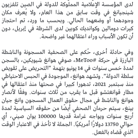
لدى المؤسسة الإعلامية المملوكة للدولة في الصين تلفزيون
شينجيانغ في وقت سابق من هذا العام، ولا يُعرف مكان
وجودهما أو وضعهما الحالي. وبحسب ما ورد، تم احتجاز
كيرات دومالين وكوانديك كوبين لدى الشرطة في إبريل، دون
أن تكون الأسباب وراء اعتقالهما غير واضحة.
وفي حادثة أخرى، حُكم على الصحفية المسجونة والناشطة
البارزة في حركة #MeToo، صوفي هوانغ شيويكين، بالسجن
لمدة خمس سنوات في 14 يونيو بتهمة “التحريض على تقويض
سلطة الدولة”. وتشهد هوانغ، الموجودة في الحبس الاحتياطي
منذ سبتمبر 2021، تدهورا كبيرا في صحتها منذ اعتقالها في
مطار قوانغتشو قبل ما يقرب من ثلاث سنوات. وفقًا لأنصار
هوانغ والناشط في مجال حقوق العمال المسجون وانغ جيان
بينغ، سيتم حرمان الصحفي أيضًا من حقوقه السياسية لمدة
أربع سنوات ويواجه غرامة قدرها 100000 يوان صيني، أي
حوالي 13750 دولارًا أمريكيًا. الجملة لا تأخذ في الاعتبار الوقت
الذي قضاه بالفعل.