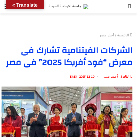
بحث
الق
Translate »
عن
الرئيسية
/
أخبار مصر
الشركات الفيتنامية تشارك فى
معرض “فود أفريكا 2025” فى مصر
القاهرة - أحمد حسن
2025-12-10 - 13:13