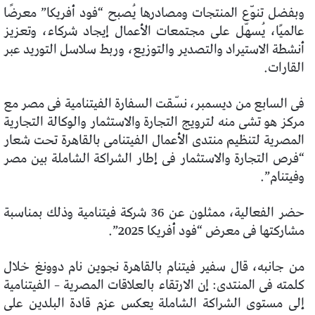
وبفضل تنوّع المنتجات ومصادرها يُصبح “فود أفريكا” معرضًا
عالميًا، يُسهّل على مجتمعات الأعمال إيجاد شركاء، وتعزيز
أنشطة الاستيراد والتصدير والتوزيع، وربط سلاسل التوريد عبر
القارات.
فى السابع من ديسمبر، نسّقت السفارة الفيتنامية فى مصر مع
مركز هو تشى منه لترويج التجارة والاستثمار والوكالة التجارية
المصرية لتنظيم منتدى الأعمال الفيتنامى بالقاهرة تحت شعار
“فرص التجارة والاستثمار فى إطار الشراكة الشاملة بين مصر
وفيتنام”.
حضر الفعالية، ممثلون عن 36 شركة فيتنامية وذلك بمناسبة
مشاركتها فى معرض “فود أفريكا 2025”.
من جانبه، قال سفير فيتنام بالقاهرة نجوين نام دوونغ خلال
كلمته فى المنتدى: إن الارتقاء بالعلاقات المصرية – الفيتنامية
إلى مستوى الشراكة الشاملة يعكس عزم قادة البلدين على