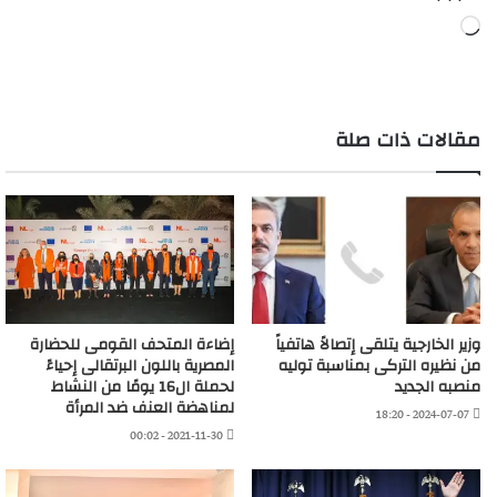
جاري
التحميل…
مقالات ذات صلة
وزير الخارجية يتلقى إتصالاً هاتفياً
إضاءة المتحف القومى للحضارة
من نظيره التركى بمناسبة توليه
المصرية باللون البرتقالى إحياءً
منصبه الجديد
لحملة ال16 يومًا من النشاط
لمناهضة العنف ضد المرأة
2024-07-07 - 18:20
2021-11-30 - 00:02