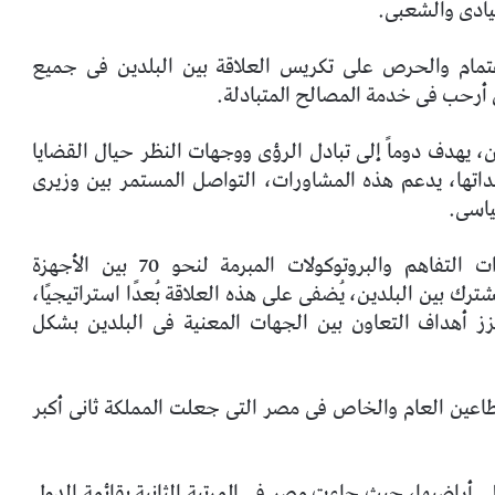
قيادى والشعبى.
اهتمام والحرص على تكريس العلاقة بين البلدين فى جميع
ق أرحب فى خدمة المصالح المتبادلة.
، يهدف دوماً إلى تبادل الرؤى ووجهات النظر حيال القضايا
جداتها، يدعم هذه المشاورات، التواصل المستمر بين وزيرى
ياسى.
وأوضح نقلى، أن ارتفاع حجم الاتفاقيات ومذكرات التفاهم والبروتوكولات المبرمة لنحو 70 بين الأجهزة
ك بين البلدين، يُضفى على هذه العلاقة بُعدًا استراتيجيًا،
عزز أهداف التعاون بين الجهات المعنية فى البلدين بشكل
طاعين العام والخاص فى مصر التى جعلت المملكة ثانى أكبر
ى أراضيها، حيث جاءت مصر فى المرتبة الثانية بقائمة الدول