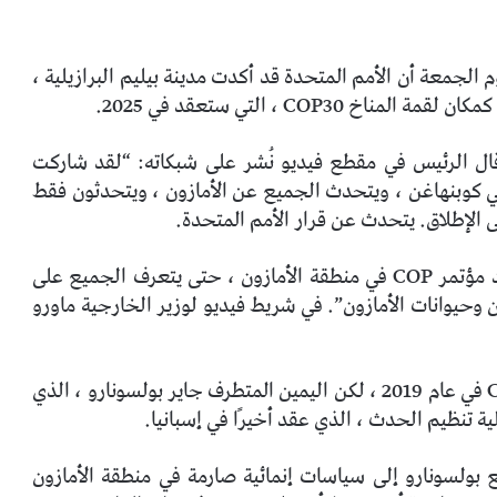
م الجمعة أن الأمم المتحدة قد أكدت مدينة بيليم البرازيلية ،
COP ، التي ستعقد في 2025.
. قال الرئيس في مقطع فيديو نُشر على شبكاته: “لقد شاركت
 مؤتمر آخر في كوبنهاغن ، ويتحدث الجميع عن الأمازون ، ويتحدثون فقط
 الإطلاق. يتحدث عن قرار الأمم المتحدة.
وأضاف لولا برفقته: “كان يقول دائمًا ، ولماذا لا يعقد مؤتمر COP في منطقة الأمازون ، حتى يتعرف الجميع على
زون وحيوانات الأمازون”. في شريط فيديو لوزير الخارجية ماورو
اختارت الأمم المتحدة البرازيل كمكان لمؤتمر COP25 في عام 2019 ، لكن اليمين المتطرف جاير بولسونارو ، الذي
ة تنظيم الحدث ، الذي عقد أخيرًا في إسبانيا.
 بولسونارو إلى سياسات إنمائية صارمة في منطقة الأمازون