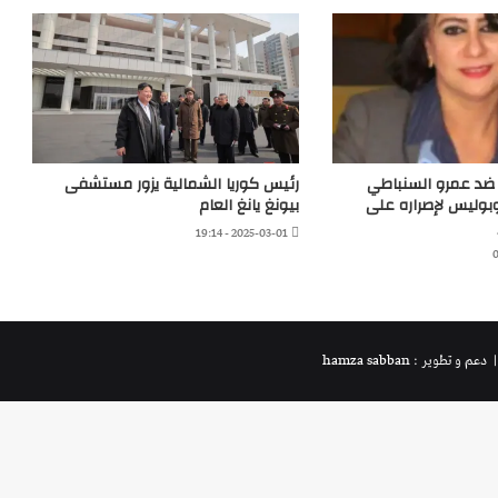
ة ضد عمرو السنباطي
رئيس كوريا الشمالية يزور مستشفى
بوليس لإصراره على
بيونغ يانغ العام
2025-03-01 - 19:14
 دعم و تطوير : hamza sabban