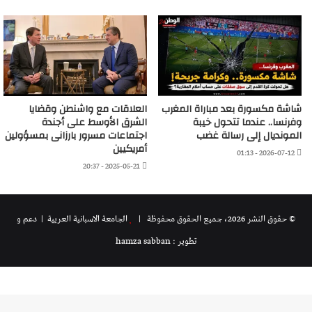
شاشة مكسورة بعد مباراة المغرب
العلاقات مع واشنطن وقضايا
وفرنسا.. عندما تتحول خيبة
الشرق الأوسط على أجندة
المونديال إلى رسالة غضب
اجتماعات مسرور بارزانى بمسؤولين
أمريكيين
2026-07-12 - 01:13
2025-05-21 - 20:37
© حقوق النشر 2026، جميع الحقوق محفوظة |
الجامعة الاسبانية العريية
| دعم و
تطوير : hamza sabban