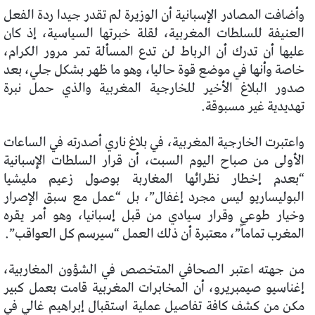
وأضافت المصادر الإسبانية أن الوزيرة لم تقدر جيدا ردة الفعل
العنيفة للسلطات المغربية، لقلة خبرتها السياسية، إذ كان
عليها أن تدرك أن الرباط لن تدع المسألة تمر مرور الكرام،
خاصة وأنها في موضع قوة حاليا، وهو ما ظهر بشكل جلي، بعد
صدور البلاغ الأخير للخارجية المغربية والذي حمل نبرة
تهديدية غير مسبوقة.
واعتبرت الخارجية المغربية، في بلاغ ناري أصدرته في الساعات
الأولى من صباح اليوم السبت، أن قرار السلطات الإسبانية
“بعدم إخطار نظرائها المغاربة بوصول زعيم مليشيا
البوليساريو ليس مجرد إغفال”، بل “عمل مع سبق الإصرار
وخيار طوعي وقرار سيادي من قبل إسبانيا، وهو أمر يقره
المغرب تماماً”، معتبرة أن ذلك العمل “سيرسم كل العواقب”.
من جهته اعتبر الصحافي المتخصص في الشؤون المغاربية،
إغناسيو صيمبريرو، أن المخابرات المغربية قامت بعمل كبير
مكن من كشف كافة تفاصيل عملية استقبال إبراهيم غالي في