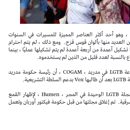
وهو أحد أكثر العناصر المميزة للمسيرات في السنوات
يين العديد منها بألوان قوس قزح.
ومع ذلك ، لم يتم احترام
تشكيل أعمدة من أربعة أعمدة لم يتم تشكيلها عمليًا ، بينما
اع بالنسبة لعدد قليل من الذين لم يستخدموه.
كما انتقدت كارمن غارسيا دي ميرلو ، رئيسة مجموعة LGTB في مدريد ، COGAM ، أن رئيسة حكومة مدريد
ية.
، مدير مجلة LGTB الوحيدة في المجر ، Humen ، لإظهار القمع
رقية.
تم إغلاق مجلتها من قبل حكومة فيكتور أوربان وتعمل