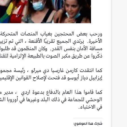
ورحب بعض المحتجين بغياب المنصات المتحركة ، 
الأخيرة.
يرتدي الجميع تقريبًا الأقنعة ، التي تم تز
مسافة الأمان بنفس القدر.
وكان المنظمون قد طلبوا 
ذكّروا عن طريق مكبر الصوت بالطبيعة الإلزامية للقن
إيزابيل دياز أيوسو قد فتحت لإصلاح القوانين الإقليمية LGTB بعد أن طالبها Vox بدعم السلطة التشريع
كما قاموا هذا العام بالدفاع بدعوة اردي
الوحشي للجماعة في ذلك البلد وغيرها في أوروبا الش
في الاختباء.
شارك هذا الموضوع: