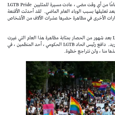
قامًا من أي وقت مضى ، عادت مسيرة للمثليين
LGTB Pride
د تعليقها بسبب الوباء العام الماضي.
لقد أحدثت الأقنعة
لإصدارات الأخرى في مظاهرة حضرها عشرات الآلاف من الأشخاص
كانت الموافقة على مشروع “القانون العابر” و LGTB بعد شهور من الحصار بمثابة مظاهرة هذا العام التي غيرت
يد.
دافع رئيس اتحاد LGTB الحكومي ، أحد المنظمين ، في
ذها منا ، ولن نتراجع خطوة.