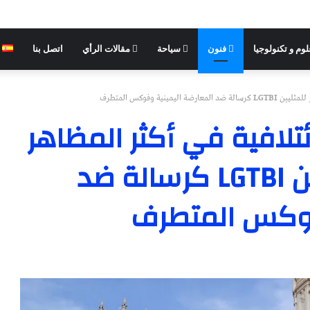
وم و تكنولوجيا
فنون
سياحة
مقالات الرأي
اتصل بنا
نية وفوكس المتطرف
ئتلافية في أكثر المظاهر
السياسية بفخر للمثليين LGTBI كرسالة ضد
فوكس المتطرف