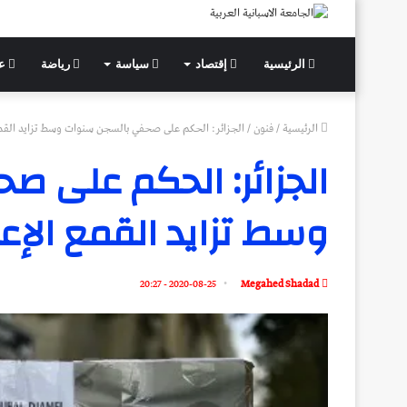
الرئيسية
إقتصاد
سياسة
رياضة
عل
الرئيسية
/
فنون
/
الجزائر: الحكم على صحفي بالسجن سنوات وسط تزايد القمع
الجزائر: الحكم على 
وسط تزايد القمع الإع
2020-08-25 - 20:27
Megahed Shadad