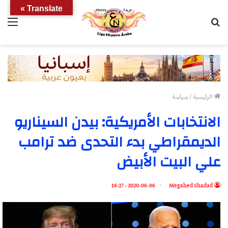
Translate »
بحث
الق
عن
الرئيسية
/
سياسة
الانتخابات الأمريكية: بيدن السيناريو
الديمقراطي بدء التحدى ضد ترامب
علي البيت الأبيض
2020-06-06 - 16:27
Megahed Shadad