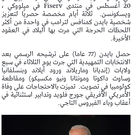
20 أغسطس في منتدى Fiserv في ميلووكي ،
ويسكونسن.
ثلاثة أيام مخصصة حصريًا لتعزيز
شخصية بايدن كمنافس لترامب في واحدة من أكثر
اللحظات الحرجة التي مرت بها البلاد في العقود
الأخيرة.
حصل بايدن (77 عاما) على ترشيحه الرسمي بعد
الانتخابات التمهيدية التي جرت يوم الثلاثاء في سبع
ولايات (إنديانا وماريلاند ورود آيلاند وبنسلفانيا
وساوث داكوتا ومونتانا ونيو مكسيكو) ومقاطعة
كولومبيا في تصويت.
تميزت بالاحتجاجات على وفاة
الأمريكي الأفريقي جورج فلويد وتدابير استثنائية في
أعقاب وباء الفيروس التاجي.