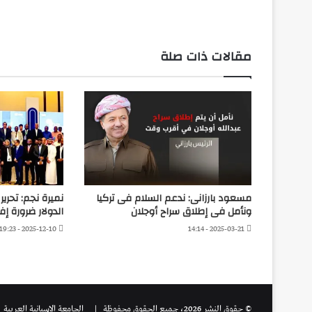
مقالات ذات صلة
مسعود بارزانى: ندعم السلام فى تركيا
نميرة نجم: تحرير
ونأمل فى إطلاق سراح أوجلان
الدولار ضرورة إف
2025-12-10 - 19:23
2025-03-21 - 14:14
© حقوق النشر 2026، جميع الحقوق محفوظة |
الجامعة الاسبانية العريية
|