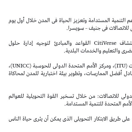
ة لدعم التنمية المستدامة وتعزيز الحياة فى المدن خلال أول يوم
ى للاتصالات فى جنيف – سويسرا.
تحدد المبادرة العالمية للعوالم الافتراضية – اكتشاف CitiVerse القواعد والمبادئ لتوجيه إدارة حلول
وتعمل هذه المبادرة، بقيادة الاتحاد الدولى للاتصالات (ITU)، ومركز الأمم المتحدة الدولى للحوسبة (UNICC)،
ادل أفضل الممارسات، وتطوير بيئة اختبارية للمدن لمحاكاة
لدولى للاتصالات: من خلال تسخير القوة التحويلية للعوالم
لأمم المتحدة للتنمية المستدامة.
على طريق الابتكار التحويلى الذى يمكن أن يثرى حياة الناس