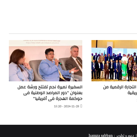
 التجارة الرقمية من
السفيرة نميرة نجم تفتتح ورشة عمل
ريقية
بعنوان “دور المراصد الوطنية فى
حوكمة الهجرة فى أفريقيا”
2024-11-29 - 15:20
 دعم و تطوير : hamza sabban