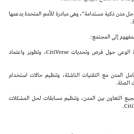
أجل مدن ذكية مستدامة”، وهى مبادرة للأمم المتحدة يدعمها
إحياء CitiVerse: تطوير إرشادات الخبراء، وزيادة الوعى حول فرص وتحديات CitiVerse، وتطوير واعتماد
كامل المدن مع التقنيات الناشئة، وتنظيم حالات استخدام
لممارسة لتشجيع التعاون بين المدن، وتنظيم مسابقات لحل المشكلات