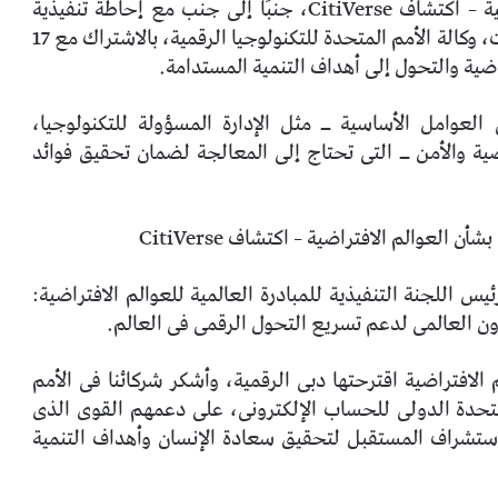
يأتى إطلاق المبادرة العالمية بشأن العوالم الافتراضية – اكتشاف CitiVerse، جنبًا إلى جنب مع إحاطة تنفيذية
جديدة للأمم المتحدة​ أعدها الاتحاد الدولى للاتصالات، وكالة الأمم المتحدة للتكنولوجيا الرقمية، بالاشتراك مع 17
اضية والتحول إلى أهداف التنمية المستدامة.
 العوامل الأساسية ــ مثل الإدارة المسؤولة للتكنولوجيا،
ية والأمن ــ التى تحتاج إلى المعالجة لضمان تحقيق فوائد
 العوالم الافتراضية – اكتشاف CitiVerse
 اللجنة التنفيذية للمبادرة العالمية للعوالم الافتراضية:
اون العالمى لدعم تسريع التحول الرقمى فى العالم.
 الافتراضية اقترحتها دبى الرقمية، وأشكر شركائنا فى الأمم
لمتحدة الدولى للحساب الإلكترونى، على دعمهم القوى الذى
 استشراف المستقبل لتحقيق سعادة الإنسان وأهداف التنمية