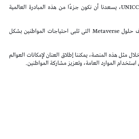
وقال سمير شوهان مدير مركز UNICC: فى مركز UNICC، يسعدنا أن نكون جزءًا من هذه المبادرة العالمية
وأضاف، نعتقد أن هذه المبادرة تسمح لنا باستكشاف حلول Metaverse التى تلبى احتياجات المواطنين بشكل
ال مثل هذه المنصة، يمكننا إطلاق العنان لإمكانات العوالم
ستخدام الموارد العامة، وتعزيز مشاركة المواطنين.