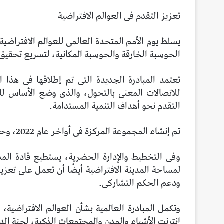
تعزيز التقدم فى العوالم الافتراضية
يسلط يوم الأمم المتحدة العالمى للعوالم الافتراضية 
الحوسبة الخارقة والحوسبة المكانية، لتسريع تحقيق أهدا
تعتمد المبادرة الجديدة التى تم إطلاقها فى هذا
للاتصالات المعنى بالتحول، والذى وضع الأساس لل
التقدم نحو أهداف التنمية المستدامة.
تم إنشاء المجموعة المركزة فى أواخر عام 2022، وحددت فرصًا مقنعة لـ Metaverse لدعم المدن الذكية.
وفى التخطيط والإدارة الحضرية، يستطيع قادة المد
لمساحة المدينة الافتراضية أيضًا أن تعمل على تعز
ودعم الحكم التشاركى.
وتكمل المبادرة العالمية بشأن العوالم الافتراضية،
إنترنت الأشياء والمدن والمجتمعات الذكية، لجنة الدراسات 20 لقطاع تقييس ا