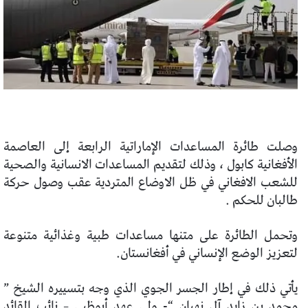
وصلت طائرة المساعدات الإماراتية الرابعة إلى العاصمة
الأفغانية كابول ، وذلك لتقديم المساعدات الانسانية والصحية
للشعب الافغاني في ظل الاوضاع المتردية عقب وصول حركة
طالبان للحكم .
وتحمل الطائرة على متنها مساعدات طبية وغذائية متنوعة
لتعزيز الوضع الإنساني في أفغانستان.
يأتي ذلك في إطار الجسر الجوي الذي وجه بتسييره الشيخ ”
محمد بن زايد آل نهيان “- ولي عهد أبوظبي – نائب القائد