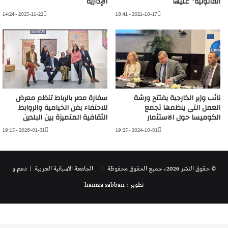
القانونية” عليها
الإدارية
2025-11-22 - 14:24
2021-10-17 - 18:41
نائب وزير الخارجية يفتتح ورشة
سفارة مصر بالرباط تنظم معرض
العمل التى ينظمها تجمع
للاحتفاء بفن الخيامية والروابط
الكوميسا حول الاستثمار
الثقافية المتميزة بين البلدين
2026-01-31 - 19:15
2024-10-01 - 19:25
© حقوق النشر 2026، جميع الحقوق محفوظة |
الجامعة الاسبانية العريية
| دعم و
تطوير : hamza sabban