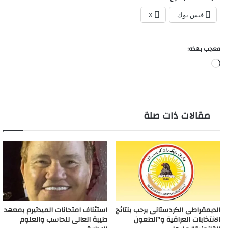
فيس بوك
X
معجب بهذه:
جاري
التحميل…
مقالات ذات صلة
الديمقراطى الكردستانى يرحب بنتائج
استئناف امتحانات الميدتيرم بمعهد
الانتخابات العراقية و”الطعون
طيبة العالى للحاسب والعلوم