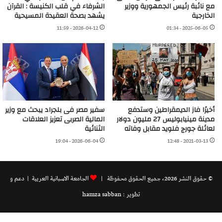
مع نائبة رئيس الجمهورية ووزير
الشرفاء في قلب الكنيسة : القرآن
الخارجية
يشهد بصحة العقيدة المسيحية
2026-04-12 - 11:59
2025-06-05 - 01:34
أخيرًا فاز الديمقراطين وستدفع
سفير مصر فى بلجراد يبحث مع وزير
مدينة مينيابوليس 27 مليون دولار
المالية الصربى تعزيز العلاقات
لعائلة جورج فلويد مقابل وفاته
الثنائية
2026-06-04 - 19:04
2021-03-13 - 12:48
© حقوق النشر 2026، جميع الحقوق محفوظة |
الجامعة الاسبانية العريية
| دعم و
تطوير : hamza sabban