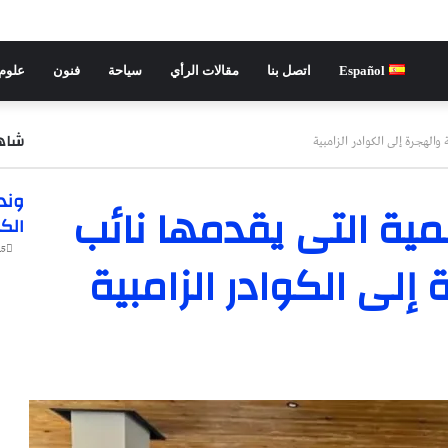
Español
اتصل بنا
مقالات الرأي
سياحة
فنون
علوم 
شاهد
 والهجرة إلى الكوادر الزامبية
إغلا
وندر
سمية التى يقدمها نائب
الك
:45
 إلى الكوادر الزامبية