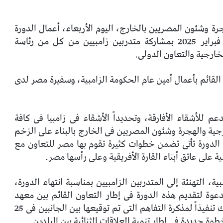
ة وشئون المصريين بالخارج، اليوم الأربعاء، أعمال الدورة
التدريبية المراسمية التى عقدت خلال الفترة 3-5 فبراير 2025 بمشاركة متدربين زامبيين من كل من رئاسة
لخارجية والتعاون الدولى.
القائم بأعمال أمين عام الحكومة الزامبية، وسفيرة مصر لدى
 للأشقاء الأفارقة، وتحديداً الأشقاء فى زامبيا فى كافة
ارجية والهجرة وشئون المصريين فى الخارج بالبناء على الزخم
ذه الدورة تأتى تضمن خطوات كثيرة تقوم بها مصر للتعاون مع
 على عاتق أبناء القارة الأفريقية وعلى رأسها مصر.
، التهنئة إلى المتدربين الزامبيين بمناسبة انتهاء الدورة،
عوة لتقديم هذه الدورة فى إطار التعاون القائم بين معهد
الدراسات الدبلوماسية المصرى ونظيره الزامبى، وذلك تنفيذاً لمذكرة التفاهم التى تم توقيعها بين الجانبين فى 25