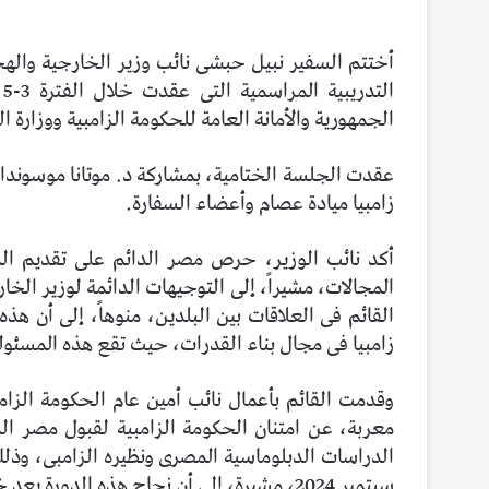
أختتم السفير نبيل حبشى نائب وزير الخارجية والهجر
الجمهورية والأمانة العامة للحكومة الزامبية ووزارة ا
عقدت الجلسة الختامية، بمشاركة د. موتانا موسوندا 
زامبيا ميادة عصام وأعضاء السفارة.
أكد نائب الوزير، حرص مصر الدائم على تقديم الدعم
المجالات، مشيراً، إلى التوجيهات الدائمة لوزير الخ
القائم فى العلاقات بين البلدين، منوهاً، إلى أن ه
زامبيا فى مجال بناء القدرات، حيث تقع هذه المسئولية
وقدمت القائم بأعمال نائب أمين عام الحكومة الزامبية
معربة، عن امتنان الحكومة الزامبية لقبول مصر الد
سبتمبر 2024، مشيرة، إلى أن نجاح هذه الدورة يعد خطوة جديدة فى إطار تنمية العلاقات الثنائية بين البلدين.