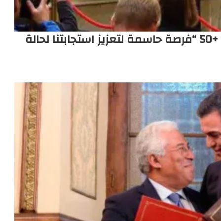
أنطونيو غوتيريش: مؤتمر ستوكهولم +50 “فرصة حاسمة لتعزيز استجابتنا لحالة