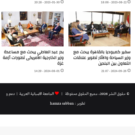
2025-01-30 - 20:26
2023-08-22 - 18:06
سفير كمبوديا بالقاهرة يبحث مع
بدر عبد العاطى يبحث مع مساعدة
وزير السياحة والآثار تطوير علاقات
وزير الخارجية الأمريكى تطورات أزمة
التعاون بين البلدين
غزة
2024-08-01 - 14:29
2024-09-26 - 21:07
© حقوق النشر 2026، جميع الحقوق محفوظة |
الجامعة الاسبانية العريية
| دعم و
تطوير : hamza sabban