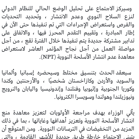
وسيركز الاجتماع على تحليل الوضع الحالي للنظام الدولي
لنزع السلاح النووي وعدم الانتشار ، وتحديد التحديات
والفرص واستعراض الإجراءات التي تم تنفيذها حتى الآن في
إطار المبادرة ، وتقييم التقدم المحرز فيها ، والاتفاق على
تدابير مشتركة جديدة يتم تنفيذها خلال الفترة تقع ، من أجل
مواصلة العمل من أجل نجاح المؤتمر العاشر لاستعراض
معاهدة عدم انتشار الأسلحة النووية (NPT).
سيعقد الحدث بتنسيق مختلط وسيحضره إسبانيا وألمانيا
والسويد والأردن وكازاخستان شخصيًا ، والأرجنتين وكندا
وكوريا الجنوبية وإثيوبيا وفنلندا وإندونيسيا واليابان والنرويج
ونيوزيلندا وهولندا وسويسرا الكترونيا.
يأتي الوزراء بهدف مراجعة الأولويات لتعزيز معاهدة منع
انتشار الأسلحة النووية وتعزيز أهدافها وغاياتها ، بما في ذلك
المزيد من التخفيضات في الترسانات النووية.
ومن المتوقع أن
يتبنى الاجتماع خارطة طريق جديدة للأشهر القادمة ، والتي