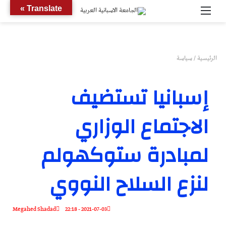
القائمة
بحث
Translate »
عن
الرئيسية
/
سياسة
إسبانيا تستضيف
الاجتماع الوزاري
لمبادرة ستوكهولم
لنزع السلاح النووي
Megahed Shadad
2021-07-03 - 22:18