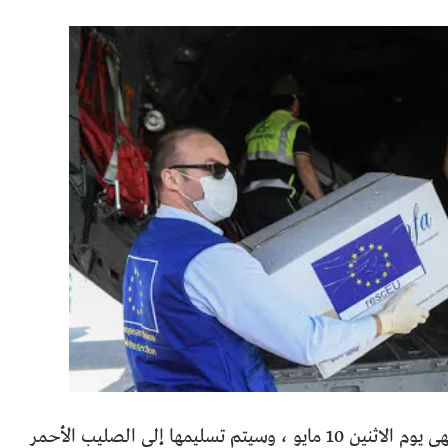
ستصل الشحنة ، التي أوضحتها AECID ، إلى نيودلهي يوم الاثنين 10 مايو ، وسيتم تسليمها إلى الصليب الأحمر