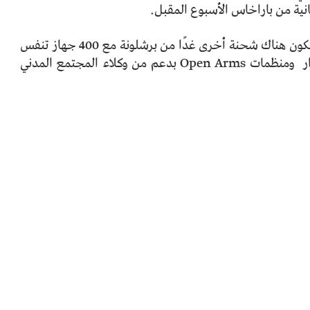
نية من باراخاس الأسبوع المقبل.
بصرف النظر عن آلية الحماية المدنية الأوروبية ، ستكون هناك شحنة أخرى غدًا من برشلونة مع 400 جهاز تنفس
ومنظمات Open Arms بدعم من وكلاء المجتمع المدني