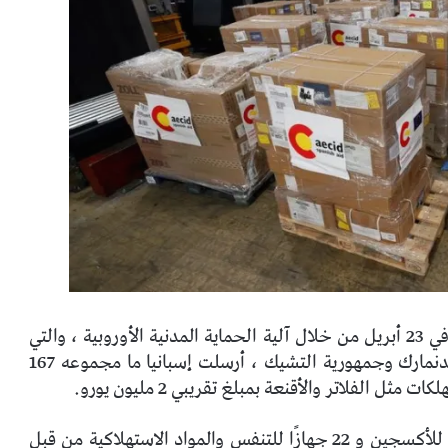
استجابة لنداء المساعدة الدولية الذي قدمته الهند في 23 أبريل من خلال آلية الحماية المدنية الأوروبية ، والتي
انضم إليها الاتحاد الأوروبي أيضًا ألمانيا وهولندا والدنمارك وجمهورية التشيك ، أرسلت إسبانيا ما مجموعه 167
من بين مجموعة المواد ، تم شراء 111 جهازًا مكثفًا للأكسجين و 22 جهازًا للتنفس والمواد الاستهلاكية من قبل