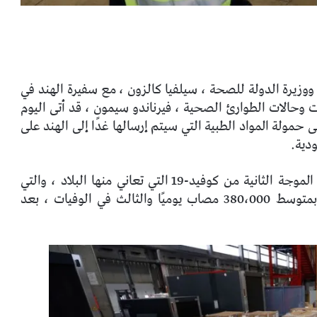
 ووزيرة الدولة للصحة ، سيلفيا كالزون ، مع سفيرة الهند في
ات وحالات الطوارئ الصحية ، فيرناندو سيمون ، قد أتى اليوم
مولة المواد الطبية التي سيتم إرسالها غدًا إلى الهند على
دية.
تهدف هذه الشحنة إلى المساعدة في التعامل مع الموجة الثانية من كوفيد-19 التي تعاني منها البلاد ، والتي
تسجل حاليًا أعلى معدل عالمي للحالات الإيجابية بمتوسط ​​380،000 مصاب يوميًا والثالث في الوفيات ، بعد