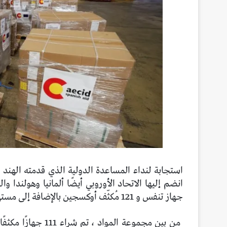
جهاز تنفس و 121 مُكثّف أوكسجين بالإضافة إلى مستهلكات مثل الفلاتر والأقنعة بمبلغ تقريبي 2 مليون يورو.