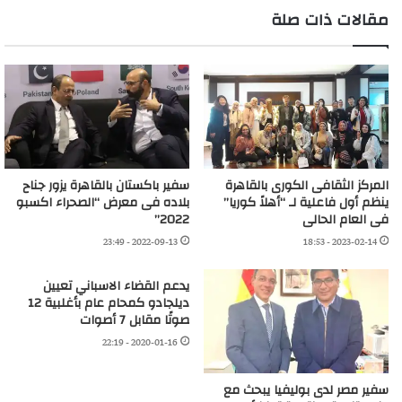
مقالات ذات صلة
المركز الثقافى الكورى بالقاهرة
سفير باكستان بالقاهرة يزور جناح
ينظم أول فاعلية لـ “أهلاً كوريا”
بلاده فى معرض “الصحراء اكسبو
فى العام الحالى
2022”
2022-09-13 - 23:49
2023-02-14 - 18:53
يدعم القضاء الاسباني تعيين
ديلجادو كمحام عام بأغلبية 12
صوتًا مقابل 7 أصوات
2020-01-16 - 22:19
سفير مصر لدى بوليفيا يبحث مع