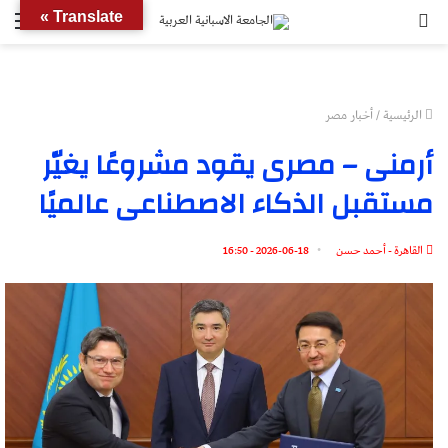
بحث
الق
Translate »
عن
الرئيسية
/
أخبار مصر
أرمنى – مصرى يقود مشروعًا يغيّر
مستقبل الذكاء الاصطناعى عالميًا
القاهرة - أحمد حسن
2026-06-18 - 16:50