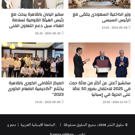
وزير الداخلية السعودى يلتقى مع
سفير اليابان بالقاهرة يبحث مع
الرئيس السيسى
رئيس الهيئة القومية لسلامة
الغذاء سبل دعم التعاون الفنى
2024-09-08 - 13:16
2025-06-30 - 01:42
سانشيز أعلن عن أكثر من مائة حدث
المركز الثقافى الكورى بالقاهرة
في 2025 للاحتفال بمرور 50 عامًا
يختتم “أكاديمية الطعام الكورى
على الحرية في إسبانيا
2023”
2023-08-06 - 14:22
2024-12-10 - 23:03
© حقوق النشر 2026، جميع الحقوق محفوظة |
الجامعة الاسبانية العريية
| دعم و
تطوير : hamza sabban