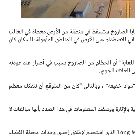
بقايا الصاروخ ستسقط في منطقة من الأرض مغطاة في الغالب
ائي للاصطدام على الأرض في المناطق المأهولة بالسكان كان
للغاية” أن الحطام من الصاروخ تسبب في أضرار عند عودته
لى الغلاف الجوي.
اد خفيفة” ، وبالتالي “كان من المتوقع أن تتفكك معظم
ة بالإثارة ووصفت المعلومات في هذا الصدد بأنها مبالغات لا
ومع ذلك ، ادعى بعض الخبراء أن حطام Long March 5B الذي استخدم لإطلاق إحدى وحدات محطة الفضاء