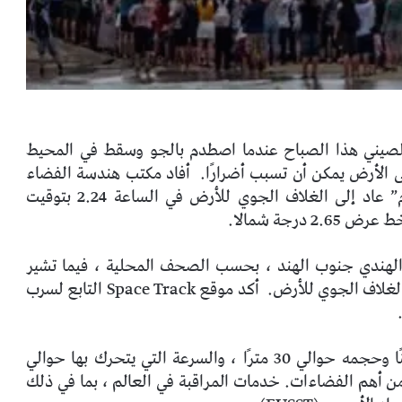
مت معظم حطام صاروخ Long March 5B الصيني هذا الصباح عندما اصطدم بالجو وسقط في المحيط
ى الأرض يمكن أن تسبب أضرارًا.
أفاد مكتب هندسة الفضاء
المأهول في الصين في بيان أن الحطام أو “الحطام” عاد إلى الغلاف الجوي للأرض في الساعة 2.24 بتوقيت
الهندي جنوب الهند ، بحسب الصحف المحلية ، فيما تشير
الغلاف الجوي للأرض.
أكد موقع Space Track التابع لسرب
حجم الجسم ، الذي تقدر كتلته ما بين 17 و 21 طنًا وحجمه حوالي 30 مترًا ، والسرعة التي يتحرك بها حوالي
د من أهم الفضاءات. خدمات المراقبة في العالم ، بما في ذلك