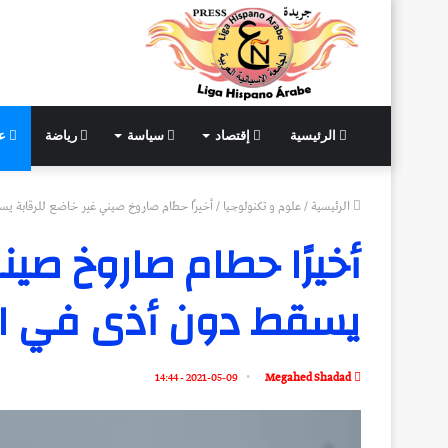
الرئيسية
إقتصاد
سياسة
رياضة
عل
الرئيسية
/
علوم و تكنولوجيا
/
أخيرًا حطام صاروخ صيني غير خاضع للرقابة يس
أخيرًا حطام صاروخ صين
يسقط دون أذى في ال
2021-05-09 - 14:44
Megahed Shadad