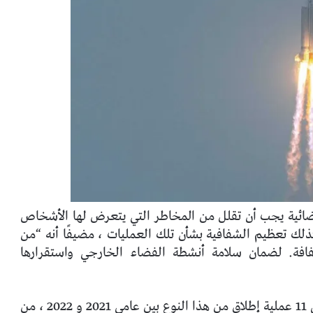
فضائية يجب أن تقلل من المخاطر التي يتعرض لها الأشخاص
ذلك تعظيم الشفافية بشأن تلك العمليات ، مضيفًا أنه “من
فة. لضمان سلامة أنشطة الفضاء الخارجي واستقرارها
وهو أن البرنامج الصيني الطموح خطط لما يصل إلى 11 عملية إطلاق من هذا النوع بين عامي 2021 و 2022 ، من