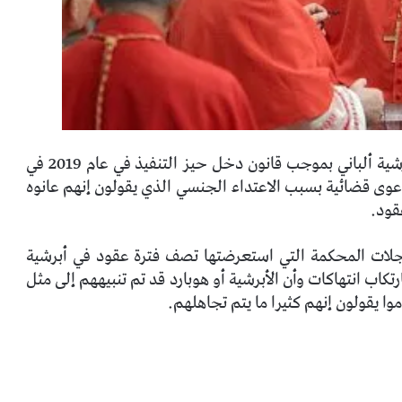
حتى الآن ، تم رفع حوالي 300 دعوى قضائية ضد أبرشية ألباني بموجب قانون دخل حيز التنفيذ في عام 2019 في
وى قضائية بسبب الاعتداء الجنسي الذي يقولون إنهم عانوه
جلات المحكمة التي استعرضتها تصف فترة عقود في أبرشية
رتكاب انتهاكات وأن الأبرشية أو هوبارد قد تم تنبيههم إلى مثل
 يقولون إنهم كثيرا ما يتم تجاهلهم.