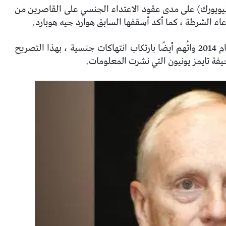
 نيويورك) على مدى عقود الاعتداء الجنسي على القاصرين من
ء الشرطة ، كما أكد أسقفها السابق هوارد جيه هوبارد.
أدلى هوبارد ، الذي قاد الأبرشية من عام 1977 إلى عام 2014 واتُهم أيضًا بارتكاب انتهاكات جنسية ، بهذا التصريح
فة تايمز يونيون التي نشرت المعلومات.